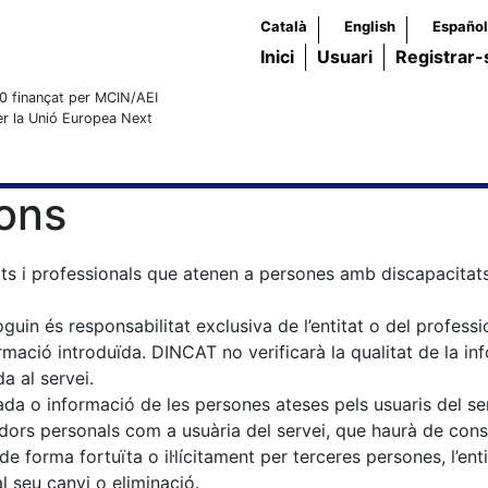
Català
English
Español
Inici
Usuari
Registrar-
0 finançat per MCIN/AEI
r la Unió Europea Next
ions
ats i professionals que atenen a persones amb discapacita
guin és responsabilitat exclusiva de l’entitat o del professi
ormació introduïda. DINCAT no verificarà la qualitat de la in
a al servei.
da o informació de les persones ateses pels usuaris del se
ficadors personals com a usuària del servei, que haurà de con
 de forma fortuïta o il·lícitament per terceres persones, l’e
 seu canvi o eliminació.