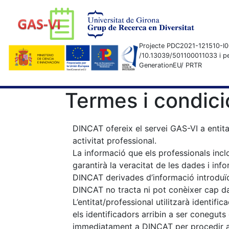
Projecte PDC2021-121510-I0
/10.13039/501100011033 i pe
GenerationEU/ PRTR
Termes i condic
DINCAT ofereix el servei GAS-VI a entit
activitat professional.
La informació que els professionals inclo
garantirà la veracitat de les dades i inf
DINCAT derivades d’informació introduïd
DINCAT no tracta ni pot conèixer cap da
L’entitat/professional utilitzarà identi
els identificadors arribin a ser coneguts
immediatament a DINCAT per procedir al