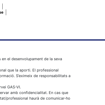
se
ts en el desenvolupament de la seva
onal que la aporti. El professional
formació. S’eximeix de responsabilitats a
rvei GAS-VI.
servar amb confidencialitat. En cas que
ntitat/professional haurà de comunicar-ho